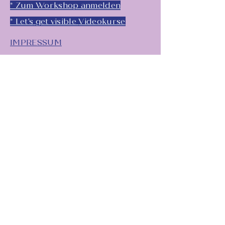
* Zum Workshop anmelden
* Let's
get visible
Videokurse
IMPRESSUM
Newsletter
Vorname
*
Nachname
*
Unternehmensname
Email
*