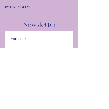
IMPRESSUM
Newsletter
Vorname
*
Nachname
*
Unternehmensname
Email
*
Subscribe