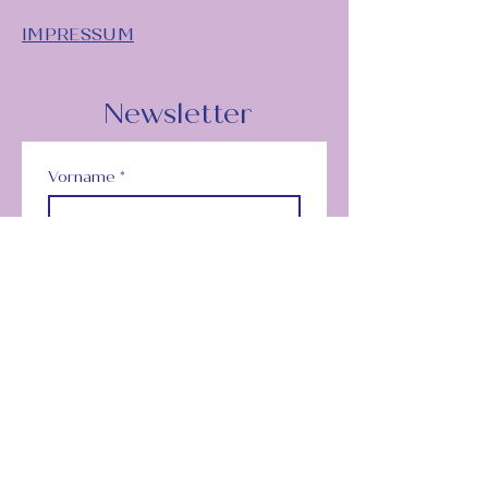
IMPRESSUM
Newsletter
Vorname
*
Nachname
*
Unternehmensname
Email
*
Subscribe