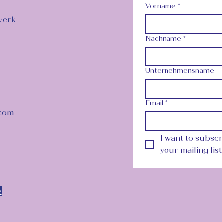
Vorname
*
werk
Nachname
*
Unternehmensname
Email
*
.com
I want to subscr
your mailing list
e