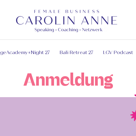
ageAcademy+Night 27
Bali Retreat 27
LGV Podcast
Anmeldung