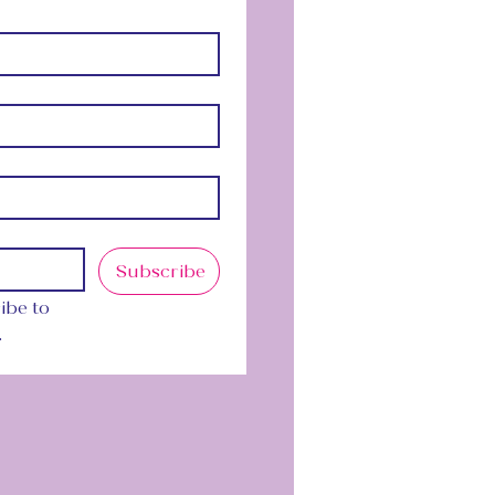
Subscribe
ibe to 
.