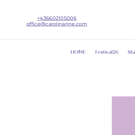
+436602105006
office@carolinanne.com
HOME
Festival26
St